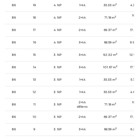
2
B6
19
4. NP
1+kk
35.33 m
4.39 
10.9
2
B6
18
4. NP
2+kk
71.18 m
2
m
2
B6
17
4. NP
2+kk
69.37 m
17.47
2
B6
16
4. NP
3+kk
68.59 m
9.92 
2
B6
15
3. NP
3+kk
92.32 m
12.96
2
B6
14
3. NP
3+kk
101.67 m
17.74
2
B6
13
3. NP
1+kk
35.33 m
5.74 
2
B6
12
3. NP
1+kk
35.33 m
4.66 
2+kk
10.9
2
B6
11
3. NP
71.18 m
2
děleno
m
2
B6
10
3. NP
2+kk
69.37 m
17.47
2
B6
9
3. NP
3+kk
68.59 m
6.28 