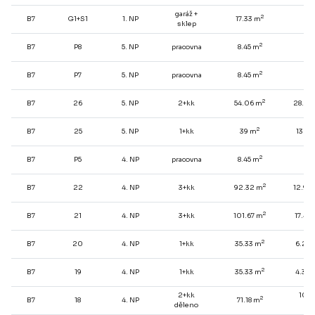
garáž +
2
B7
G1+S1
1. NP
17.33 m
-
sklep
2
B7
P8
5. NP
pracovna
8.45 m
-
2
B7
P7
5. NP
pracovna
8.45 m
-
2
B7
26
5. NP
2+kk
54.06 m
28.73
2
B7
25
5. NP
1+kk
39 m
13.4 
2
B7
P5
4. NP
pracovna
8.45 m
-
2
B7
22
4. NP
3+kk
92.32 m
12.96
2
B7
21
4. NP
3+kk
101.67 m
17.47
2
B7
20
4. NP
1+kk
35.33 m
6.28 
2
B7
19
4. NP
1+kk
35.33 m
4.39 
2+kk
10.9
2
B7
18
4. NP
71.18 m
2
děleno
m