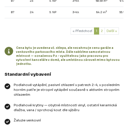
B7
23
5. NP
3+kk
68.59 m
9.92 
2
B7
24
5. NP
3+kk
64.2 m
55.94
« Předchozí
1
2
Další »
Cena bytu je uvedena vč. sklepa, ale nezahrnuje cenu garáže a
venkovního parkovacího místa. Dále nabízíme samostatnou
místnost — označenou P.x - využitelnou jako pracovnu pro
vytvořeni kanceláře v domě, ale umístěnou zároveň mimo bytovou
jednotku.
Standardní vybavení
Podlahové vytápění, pasivní chlazení v patrech 2-4, v posledním
horním patře je stropní vytápění současně s aktivním stropním
chlazením
Podlahové krytiny — obytné místnosti vinyl, ostatní keramická
dlažba, vana / sprchový kout dle výběru
Žaluzie venkovní