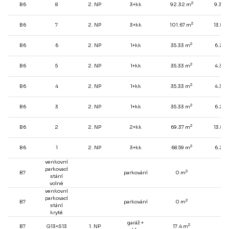
2
B6
8
2. NP
3+kk
92.32 m
9.32 
2
B6
7
2. NP
3+kk
101.67 m
13.82
2
B6
6
2. NP
1+kk
35.33 m
6.28 
2
B6
5
2. NP
1+kk
35.33 m
4.39 
2
B6
4
2. NP
1+kk
35.33 m
4.39 
2
B6
3
2. NP
1+kk
35.33 m
6.28 
2
B6
2
2. NP
2+kk
69.37 m
13.82
2
B6
1
2. NP
3+kk
68.59 m
6.28 
venkovní
parkovací
2
B7
parkování
0 m
-
stání
volné
venkovní
parkovací
2
B7
parkování
0 m
-
stání
kryté
garáž +
2
B7
G13+S13
1. NP
17.4 m
-