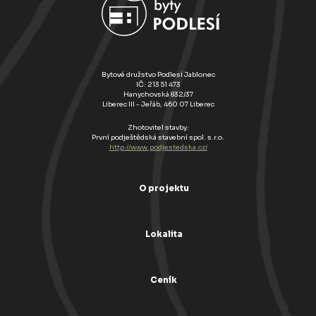
Bytové družstvo Podlesí Jablonec
IČ: 213 51 473
Hanychovská 832/37
Liberec III - Jeřáb, 460 07 Liberec
Zhotovitel stavby:
První podještědská stavební spol. s.r.o.
http://www.podjestedska.cz/
O projektu
Lokalita
Ceník