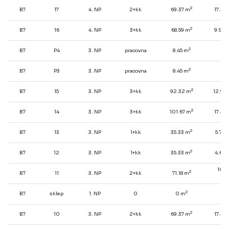
2
B7
17
4. NP
2+kk
69.37 m
17.47
2
B7
16
4. NP
3+kk
68.59 m
9.92 
2
B7
P4
3. NP
pracovna
8.45 m
-
2
B7
P3
3. NP
pracovna
8.45 m
-
2
B7
15
3. NP
3+kk
92.32 m
12.96
2
B7
14
3. NP
3+kk
101.67 m
17.47
2
B7
13
3. NP
1+kk
35.33 m
5.74 
2
B7
12
3. NP
1+kk
35.33 m
4.66 
10.9
2
B7
11
3. NP
2+kk
71.18 m
2
m
2
B7
sklep
1. NP
0
0 m
-
2
B7
10
3. NP
2+kk
69.37 m
17.47