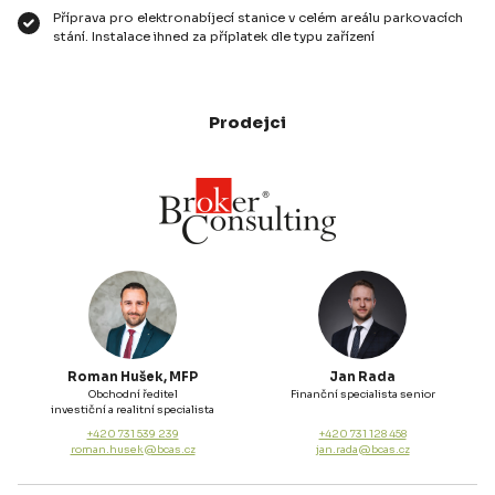
Příprava pro elektronabíjecí stanice v celém areálu parkovacích
stání. Instalace ihned za příplatek dle typu zařízení
Prodejci
Roman Hušek, MFP
Jan Rada
Obchodní ředitel
Finanční specialista senior
investiční a realitní specialista
+420 731 539 239
+420 731 128 458
roman.husek@bcas.cz
jan.rada@bcas.cz