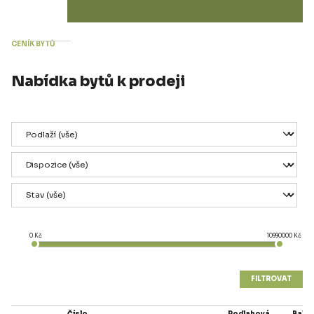
CENÍK BYTŮ
Nabídka bytů k prodeji
0 Kč
10990000 Kč
FILTROVAT
Číslo
Podlahová
Balko