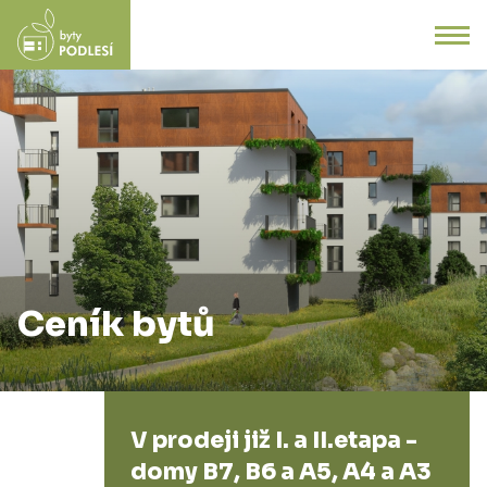
Ceník bytů
V prodeji již I. a II.etapa -
domy B7, B6 a A5, A4 a A3