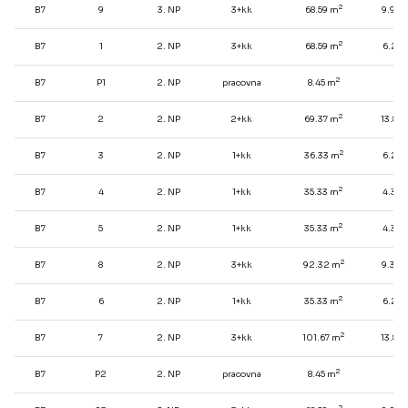
2
B7
9
3. NP
3+kk
68.59 m
9.92 
2
B7
1
2. NP
3+kk
68.59 m
6.28 
2
B7
P1
2. NP
pracovna
8.45 m
-
2
B7
2
2. NP
2+kk
69.37 m
13.82
2
B7
3
2. NP
1+kk
36.33 m
6.28 
2
B7
4
2. NP
1+kk
35.33 m
4.39 
2
B7
5
2. NP
1+kk
35.33 m
4.39 
2
B7
8
2. NP
3+kk
92.32 m
9.32 
2
B7
6
2. NP
1+kk
35.33 m
6.28 
2
B7
7
2. NP
3+kk
101.67 m
13.82
2
B7
P2
2. NP
pracovna
8.45 m
-
2