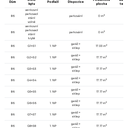
Dům
Podlaží
Dispozice
bytu
plocha
tera
venkovní
parkovací
2
B6
parkování
0 m
-
stání
volné
venkovní
parkovací
2
B6
parkování
0 m
-
stání
kryté
garáž +
2
B6
G1+S1
1. NP
17.33 m
-
sklep
garáž +
2
B6
G2+S2
1. NP
17.17 m
-
sklep
garáž +
2
B6
G3+S3
1. NP
17.17 m
-
sklep
garáž +
2
B6
G4+S4
1. NP
17.17 m
-
sklep
garáž +
2
B6
G5+S5
1. NP
17.17 m
-
sklep
garáž +
2
B6
G6+S6
1. NP
17.17 m
-
sklep
garáž +
2
B6
G7+S7
1. NP
17.17 m
-
sklep
garáž +
2
B6
G8+S8
1. NP
17.17 m
-
sklep