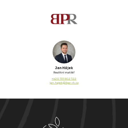
Jan Hájek
Realitní makléř
+420 731 502 722
jan.hajek@bpr-rk.cz