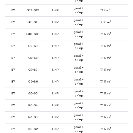
sklep
garáž +
2
B7
G12+S12
1. NP
17.4 m
-
sklep
garáž +
2
B7
G11+S11
1. NP
17.33 m
-
sklep
garáž +
2
B7
G10+S10
1. NP
17.17 m
-
sklep
garáž +
2
B7
G9+S9
1. NP
17.17 m
-
sklep
garáž +
2
B7
G8+S8
1. NP
17.17 m
-
sklep
garáž +
2
B7
G7+S7
1. NP
17.17 m
-
sklep
garáž +
2
B7
G6+S6
1. NP
17.17 m
-
sklep
garáž +
2
B7
G5+S5
1. NP
17.17 m
-
sklep
garáž +
2
B7
G4+S4
1. NP
17.17 m
-
sklep
garáž +
2
B7
G3+S3
1. NP
17.17 m
-
sklep
garáž +
2
B7
G2+S2
1. NP
17.17 m
-
sklep