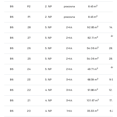
2
B6
P2
2. NP
pracovna
8.45 m
-
2
B6
P1
2. NP
pracovna
8.45 m
-
2
B6
28
5. NP
2+kk
92.85 m
14.31
40.6
2
B6
27
5. NP
2+kk
82.11 m
2
m
2
B6
26
5. NP
2+kk
54.06 m
28.73
2
B6
25
5. NP
2+kk
54.06 m
28.73
40.6
2
B6
24
5. NP
2+kk
49.71 m
2
m
2
B6
23
5. NP
3+kk
68.59 m
9.92 
2
B6
22
4. NP
3+kk
91.88 m
12.69
2
B6
21
4. NP
3+kk
101.67 m
17.47
2
B6
20
4. NP
1+kk
35.33 m
6.28 