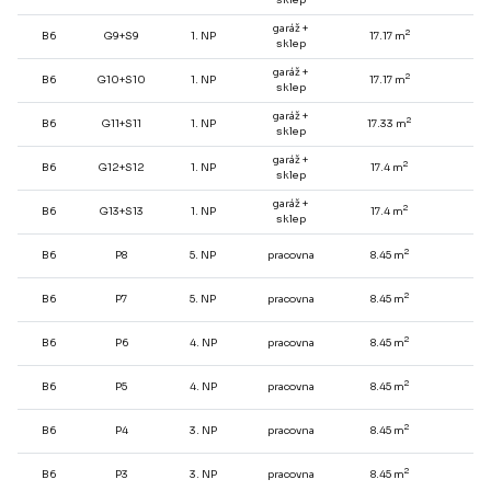
garáž +
2
B6
G9+S9
1. NP
17.17 m
-
sklep
garáž +
2
B6
G10+S10
1. NP
17.17 m
-
sklep
garáž +
2
B6
G11+S11
1. NP
17.33 m
-
sklep
garáž +
2
B6
G12+S12
1. NP
17.4 m
-
sklep
garáž +
2
B6
G13+S13
1. NP
17.4 m
-
sklep
2
B6
P8
5. NP
pracovna
8.45 m
-
2
B6
P7
5. NP
pracovna
8.45 m
-
2
B6
P6
4. NP
pracovna
8.45 m
-
2
B6
P5
4. NP
pracovna
8.45 m
-
2
B6
P4
3. NP
pracovna
8.45 m
-
2
B6
P3
3. NP
pracovna
8.45 m
-